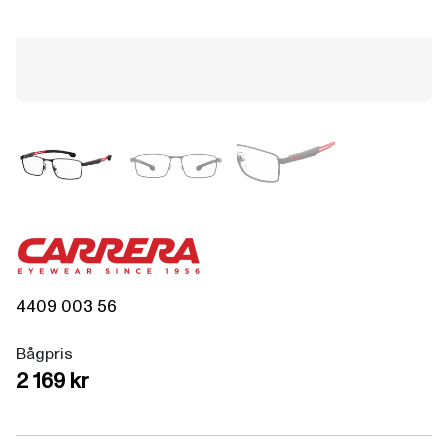
4409
003
56
Bågpris
2 169 kr