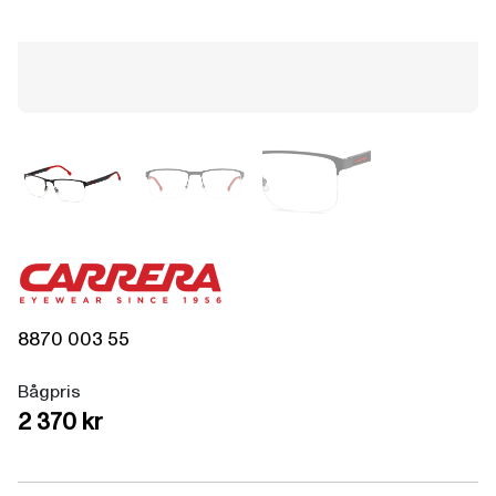
8870
003
55
Bågpris
2 370 kr