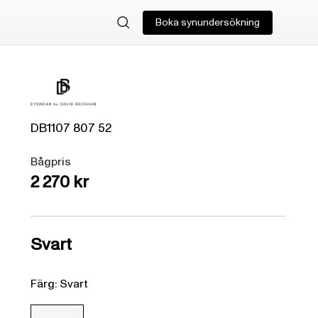
Boka synundersökning
DB1107
807
52
Bågpris
2 270 kr
Svart
Färg: Svart