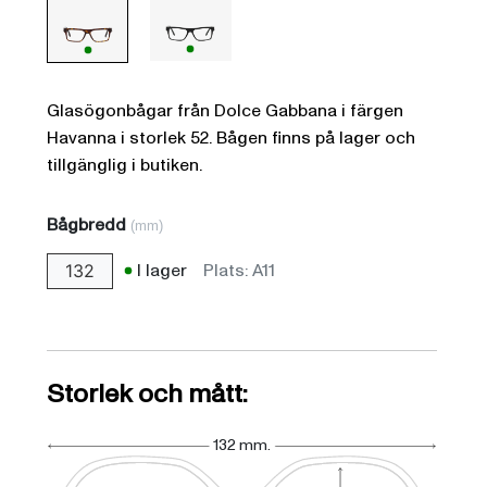
Glasögonbågar från Dolce Gabbana i färgen
Havanna i storlek 52. Bågen finns på lager och
tillgänglig i butiken.
Bågbredd
(mm)
I lager
Plats: A11
132
Storlek och mått:
132 mm.