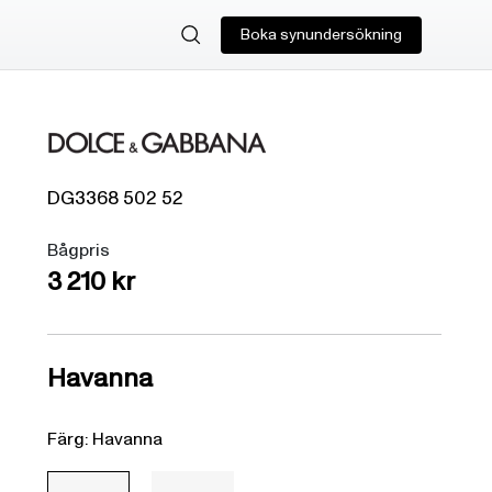
Boka synundersökning
DG3368
502
52
Bågpris
3 210 kr
Havanna
Färg: Havanna