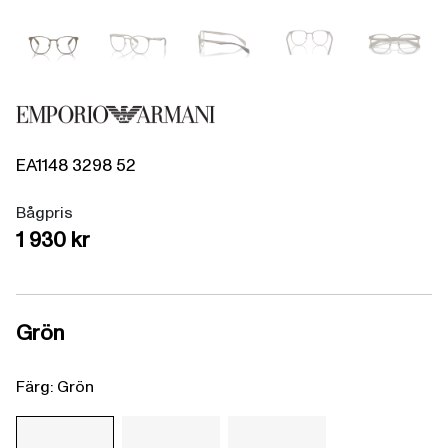
EA1148
3298
52
Bågpris
1 930 kr
Grön
Färg: Grön