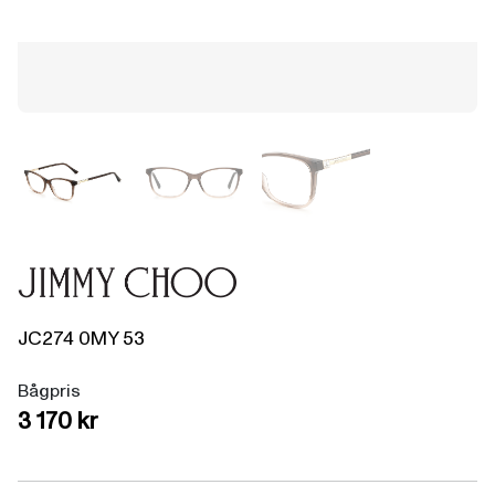
JC274
0MY
53
Bågpris
3 170 kr