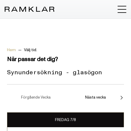
Hem
Välj tid.
När passar det dig?
Synundersökning - glasögon
Förgående Vecka
Nästa vecka
FREDAG 7/8