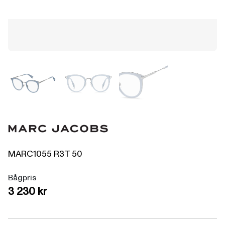
MARC1055
R3T
50
Bågpris
3 230 kr