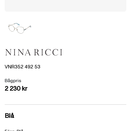
VNR352
492
53
Bågpris
2 230 kr
Blå