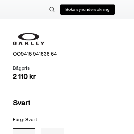
Boka synundersökning
OO9416
941636
64
Bågpris
2 110 kr
Svart
Färg: Svart