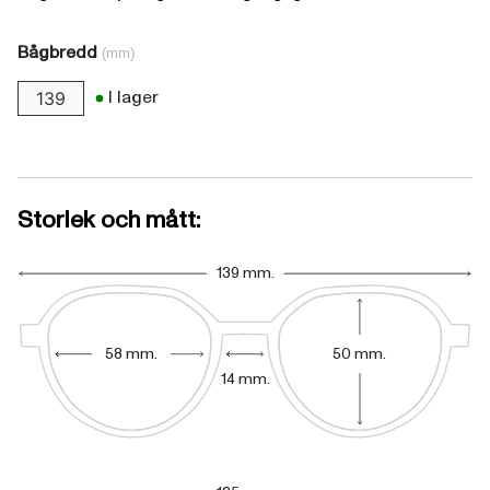
Bågbredd
(mm)
I lager
139
Storlek och mått:
139 mm.
58 mm.
50 mm.
14 mm.