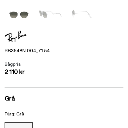
RB3548N
004_71
54
Bågpris
2 110 kr
Grå
Färg: Grå