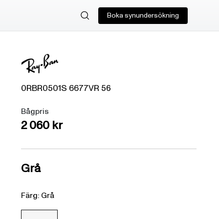
Boka synundersökning
0RBR0501S
6677VR
56
Bågpris
2 060 kr
Grå
Färg: Grå