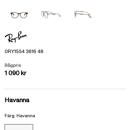
0RY1554
3616
48
Bågpris
1 090 kr
Havanna
Färg: Havanna